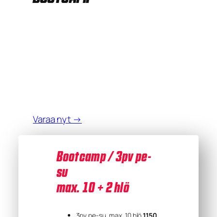
Bootcampilla nyt käytössä
uudet huipputehokkaat
Lenovon pelitietokoneet!
Hinnat päivitetty 12.02.2026, uudet hinnat
koskevat 01.03.2026 jälkeen olevia varauksia, jotka
on varattu päivitysten jälkeen.
Varaa nyt →
Bootcamp / 3pv pe-
su
max. 10 + 2 hlö
3pv pe-su, max. 10 hlö
1150