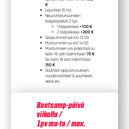
€
Lepotilat 10 hlö
Neuvotteluhuoneen
lisäpelipaikat 2 kpl
1 lisäpaikkaa
+100 €
2 lisäpaikkaa
+200 €
Saapuminen pe klo 12:00
Poistuminen su klo 14:00
Poistumisen voi pidentää su
kello 16 asti lisähintaan
75 €
tai kello 18 asti lisähintaan
150 €
Sisältää loppusiivouksen,
vuodevaatteet & pyyhkeet,
sekä alv.
Bootcamp-päivä
viikolla /
1pv ma-to / max.