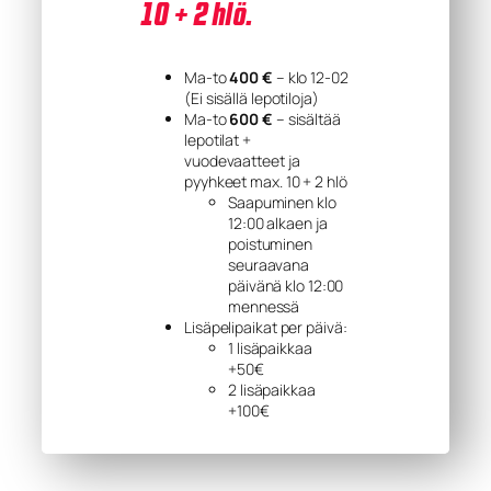
10 + 2 hlö.
Ma-to
400 €
– klo 12-02
(Ei sisällä lepotiloja)
Ma-to
600 €
– sisältää
lepotilat +
vuodevaatteet ja
pyyhkeet max. 10 + 2 hlö
Saapuminen klo
12:00 alkaen ja
poistuminen
seuraavana
päivänä klo 12:00
mennessä
Lisäpelipaikat per päivä:
1 lisäpaikkaa
+50€
2 lisäpaikkaa
+100€