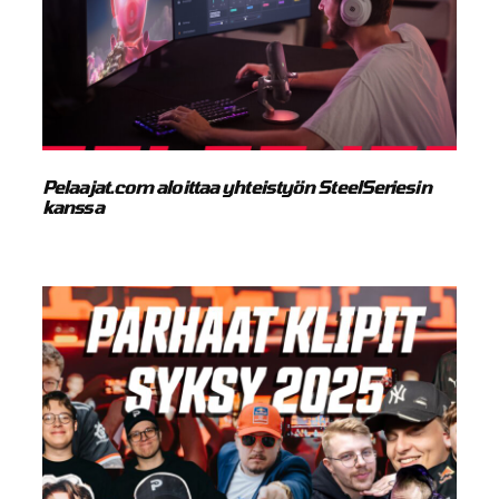
Pelaajat.com aloittaa yhteistyön SteelSeriesin
kanssa