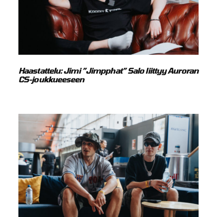
Haastattelu: Jimi ”Jimpphat” Salo liittyy Auroran
CS-joukkueeseen