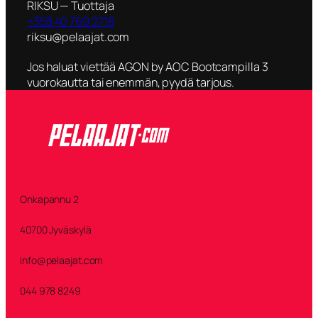
RIKSU — Tuottaja
+358 40 769 2718
riksu@pelaajat.com
Jos haluat viettää AGON by AOC Bootcampilla 3
vuorokautta tai enemmän, pyydä tarjous.
Onkapannu 2
40700 Jyväskylä
info@pelaajat.com
044 978 8249